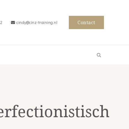
Contact
62
cindy@cinz-training.nl
rfectionistisch