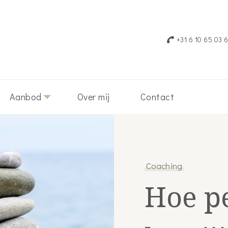
g & Coaching
ren
+31 6 10 65 03 
Aanbod
Over mij
Contact
Coaching
Hoe pe